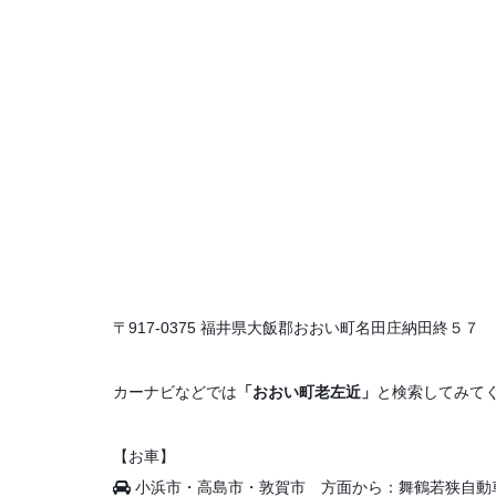
〒917-0375 福井県大飯郡おおい町名田庄納田終５７
カーナビなどでは
「おおい町老左近」
と検索してみて
【お車】
小浜市・高島市・敦賀市 方面から：舞鶴若狭自動車