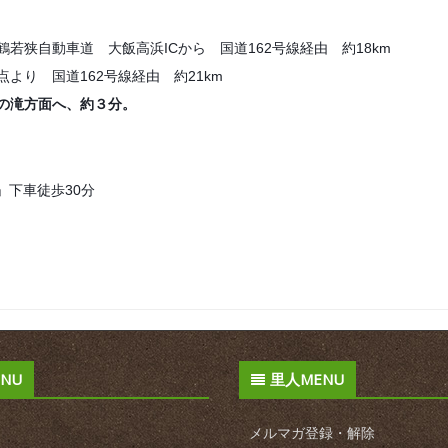
狭自動車道 大飯高浜ICから 国道162号線経由 約18km
り 国道162号線経由 約21km
鹿の滝方面へ、約３分。
」下車徒歩30分
NU
里人MENU
メルマガ登録・解除