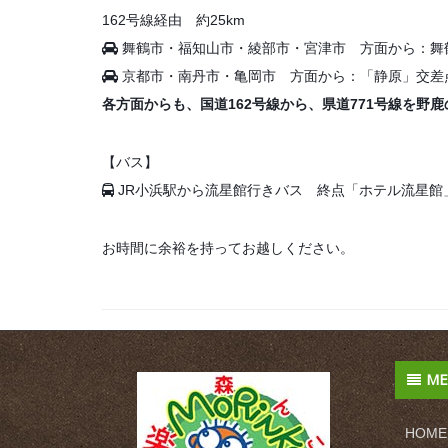
162号線経由 約25km
舞鶴市・福知山市・綾部市・宮津市 方面から：舞鶴若
京都市・南丹市・亀岡市 方面から：「静原」交差点よ
各方面からも、国道162号線から、県道771号線を野
【バス】
JR小浜駅から流星館行きバス 終点「ホテル流星館
お時間に余裕を持ってお越しください。
ME
HOME