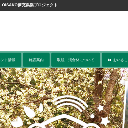
。
OISAKO夢充集楽プロジェクト
ベント情報
施設案内
取組 混合林について
おいさこ